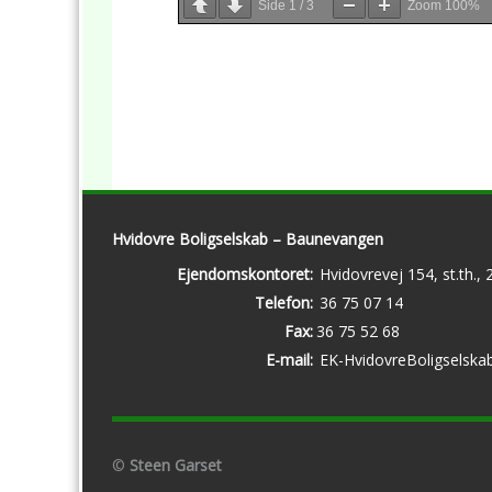
Side
1
/
3
Zoom
100%
Hvidovre Boligselskab – Baunevangen
Ejendomskontoret:
Hvidovrevej 154, st.th.,
Telefon:
36 75 07 14
Fax:
36 75 52 68
E-mail:
EK-HvidovreBoligselska
©
Steen Garset