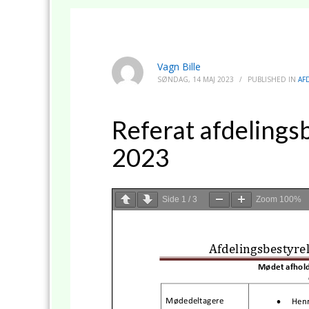
Vagn Bille
SØNDAG, 14 MAJ 2023
/
PUBLISHED IN
AF
Referat afdelings
2023
Side
1
/
3
Zoom
100%