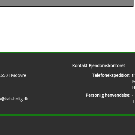
Kontakt Ejendomskontoret
 2650 Hvidovre
Telefonekspedition:
t
M
H
Personlig henvendelse:
-
b@kab-bolig.dk
T