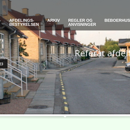
-
AFDELINGS-
ARKIV
REGLER OG
BEBOERHU
BESTYRELSEN
ANVISNINGER
Referat afde
23