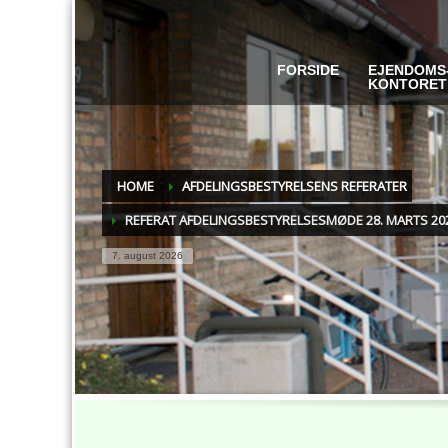
FORSIDE
EJENDOMS
KONTORET
HOME
AFDELINGSBESTYRELSENS REFERATER
REFERAT AFDELINGSBESTYRELSESMØDE 28. MARTS 20
7. august 2026