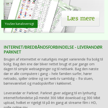
YouSee kanaloversigt
INTERNET/BREDBÅNDSFORBINDELSE - LEVERANDØR
PARKNET
Brugen af internettet er naturligvis meget varierende fra bolig til
bolig. Bag den ene dør bliver nettet brugt et par gange om
dagen til simple websøgninger og til netbank. Bag den næste
dør er alle computere i gang – hele familien surfer, hører
netradio, spiller online og ser web-tv samtidig – fra stuen,
børneværelset og madopskrifter i køkkenet.
Leverandør er Parknet. Parknet giver adgang til en lynhurtig
internetforbindelse på mindst 300 Mbit download og 300 Mbit
upload, hvilket er rigeligt til på èn gang at streame film i HD,
spille online mv.