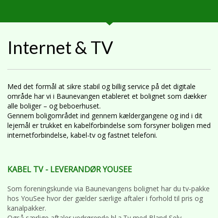
Internet & TV
Med det formål at sikre stabil og billig service på det digitale
område har vi i Baunevangen etableret et bolignet som dækker
alle boliger – og beboerhuset.
Gennem boligområdet ind gennem kældergangene og ind i dit
lejemål er trukket en kabelforbindelse som forsyner boligen med
internetforbindelse, kabel-tv og fastnet telefoni.
KABEL TV - LEVERANDØR YOUSEE
Som foreningskunde via Baunevangens bolignet har du tv-pakke
hos YouSee hvor der gælder særlige aftaler i forhold til pris og
kanalpakker.
Også særlige aftaler vedrørende bl.a.Tv med Bland Selv.