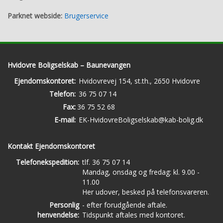
Parknet webside:
Brugerservice
Hvidovre Boligselskab – Baunevangen
Ejendomskontoret:
Hvidovrevej 154, st.th., 2650 Hvidovre
Telefon:
36 75 07 14
Fax:
36 75 52 68
E-mail:
EK-HvidovreBoligselskab@kab-bolig.dk
Kontakt Ejendomskontoret
Telefonekspedition:
tlf. 36 75 07 14
Mandag, onsdag og fredag: kl. 9.00 -
11.00
Her udover, besked på telefonsvareren.
Personlig
- efter forudgående aftale.
henvendelse:
Tidspunkt aftales med kontoret.