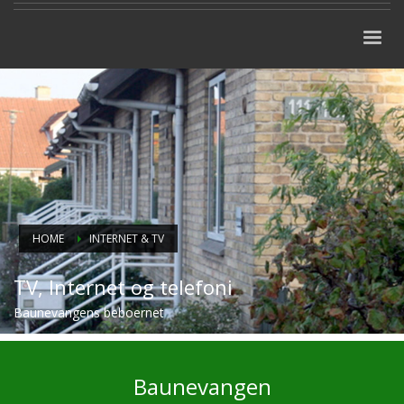
HOME
INTERNET & TV
TV, Internet og telefoni
Baunevangens beboernet
Baunevangen