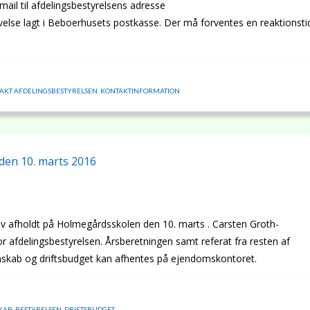
mail til afdelingsbestyrelsens adresse
velse lagt i Beboerhusets postkasse. Der må forventes en reaktionsti
AKT AFDELINGSBESTYRELSEN
,
KONTAKTINFORMATION
den 10. marts 2016
 afholdt på Holmegårdsskolen den 10. marts . Carsten Groth-
afdelingsbestyrelsen. Årsberetningen samt referat fra resten af
nskab og driftsbudget kan afhentes på ejendomskontoret.
KAB
,
BESTYRELSEN
,
DRIFTSBUDGET