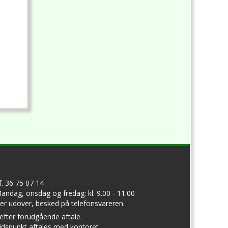
lf. 36 75 07 14
andag, onsdag og fredag: kl. 9.00 - 11.00
er udover, besked på telefonsvareren.
 efter forudgående aftale.
idspunkt aftales med kontoret.