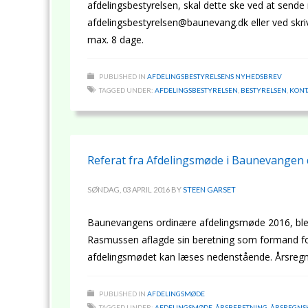
afdelingsbestyrelsen, skal dette ske ved at sende 
afdelingsbestyrelsen@baunevang.dk eller ved skri
max. 8 dage.
PUBLISHED IN
AFDELINGSBESTYRELSENS NYHEDSBREV
TAGGED UNDER:
AFDELINGSBESTYRELSEN
,
BESTYRELSEN
,
KONT
Referat fra Afdelingsmøde i Baunevangen 
SØNDAG, 03 APRIL 2016
BY
STEEN GARSET
Baunevangens ordinære afdelingsmøde 2016, blev
Rasmussen aflagde sin beretning som formand for 
afdelingsmødet kan læses nedenstående. Årsreg
PUBLISHED IN
AFDELINGSMØDE
TAGGED UNDER:
AFDELINGSMØDE
,
ÅRSBERETNING
,
ÅRSREGNS