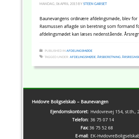
MANDAG, 06 APRIL 2015
BY
STEEN GARSET
Baunevangens ordinære afdelingsmøde, blev for f
Rasmussen aflagde sin beretning som formand for 
afdelingsmødet kan læses nedenstående. Årsreg
PUBLISHED IN
AFDELINGSMØDE
TAGGED UNDER:
AFDELINGSMØDE
,
ÅRSBERETNING
,
ÅRSREGNS
Hvidovre Boligselskab – Baunevangen
Ejendomskontoret:
Hvidovrevej 154, st.th.,
Telefon:
36 75 07 14
Fax:
36 75 52 68
E-mail:
EK-HvidovreBoligselska