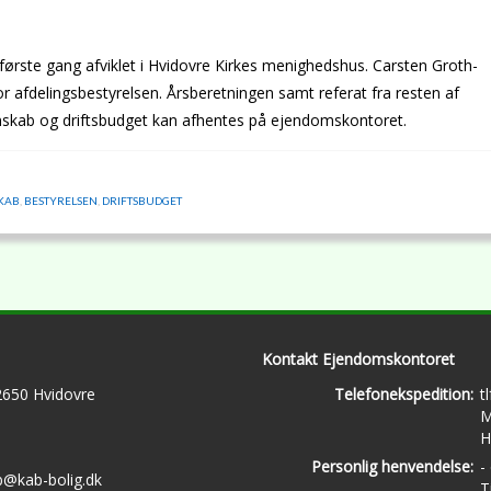
ørste gang afviklet i Hvidovre Kirkes menighedshus. Carsten Groth-
afdelingsbestyrelsen. Årsberetningen samt referat fra resten af
nskab og driftsbudget kan afhentes på ejendomskontoret.
KAB
,
BESTYRELSEN
,
DRIFTSBUDGET
Kontakt Ejendomskontoret
 2650 Hvidovre
Telefonekspedition:
t
M
H
Personlig henvendelse:
-
b@kab-bolig.dk
T