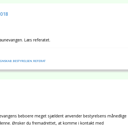
2018
Baunevangen. Læs referatet.
EGNSKAB
,
BESTYRELSEN
,
REFERAT
unevangens beboere meget sjældent anvender bestyrelsens månedlige
e denne. Ønsker du fremadrettet, at komme i kontakt med