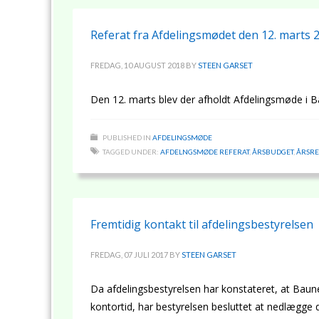
Referat fra Afdelingsmødet den 12. marts 
FREDAG, 10 AUGUST 2018
BY
STEEN GARSET
Den 12. marts blev der afholdt Afdelingsmøde i 
PUBLISHED IN
AFDELINGSMØDE
TAGGED UNDER:
AFDELNGSMØDE REFERAT
,
ÅRSBUDGET
,
ÅRSR
Fremtidig kontakt til afdelingsbestyrelsen
FREDAG, 07 JULI 2017
BY
STEEN GARSET
Da afdelingsbestyrelsen har konstateret, at Ba
kontortid, har bestyrelsen besluttet at nedlægg