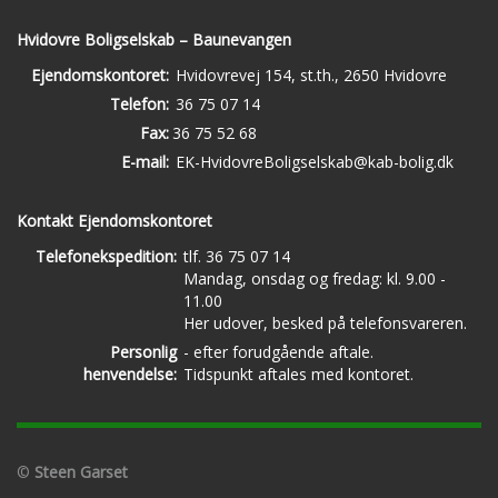
Hvidovre Boligselskab – Baunevangen
Ejendomskontoret:
Hvidovrevej 154, st.th., 2650 Hvidovre
Telefon:
36 75 07 14
Fax:
36 75 52 68
E-mail:
EK-HvidovreBoligselskab@kab-bolig.dk
Kontakt Ejendomskontoret
Telefonekspedition:
tlf. 36 75 07 14
Mandag, onsdag og fredag: kl. 9.00 -
11.00
Her udover, besked på telefonsvareren.
Personlig
- efter forudgående aftale.
henvendelse:
Tidspunkt aftales med kontoret.
©
Steen Garset