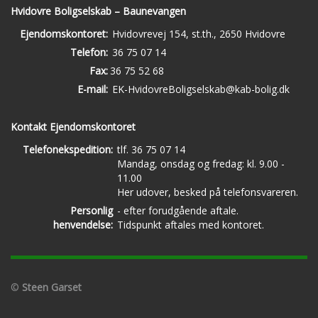
Hvidovre Boligselskab – Baunevangen
Ejendomskontoret:
Hvidovrevej 154, st.th., 2650 Hvidovre
Telefon:
36 75 07 14
Fax:
36 75 52 68
E-mail:
EK-HvidovreBoligselskab@kab-bolig.dk
Kontakt Ejendomskontoret
Telefonekspedition:
tlf. 36 75 07 14
Mandag, onsdag og fredag: kl. 9.00 -
11.00
Her udover, besked på telefonsvareren.
Personlig
- efter forudgående aftale.
henvendelse:
Tidspunkt aftales med kontoret.
©
Steen Garset