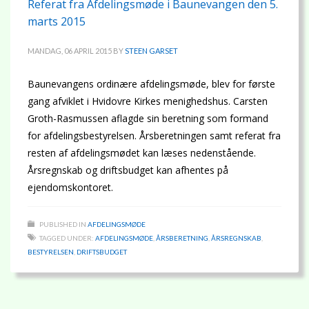
Referat fra Afdelingsmøde i Baunevangen den 5.
marts 2015
MANDAG, 06 APRIL 2015
BY
STEEN GARSET
Baunevangens ordinære afdelingsmøde, blev for første
gang afviklet i Hvidovre Kirkes menighedshus. Carsten
Groth-Rasmussen aflagde sin beretning som formand
for afdelingsbestyrelsen. Årsberetningen samt referat fra
resten af afdelingsmødet kan læses nedenstående.
Årsregnskab og driftsbudget kan afhentes på
ejendomskontoret.
PUBLISHED IN
AFDELINGSMØDE
TAGGED UNDER:
AFDELINGSMØDE
,
ÅRSBERETNING
,
ÅRSREGNSKAB
,
BESTYRELSEN
,
DRIFTSBUDGET