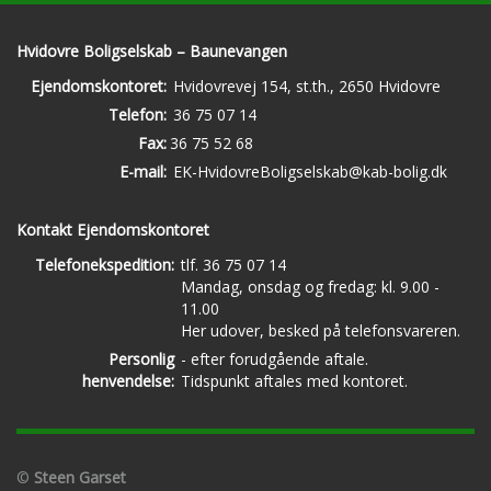
Hvidovre Boligselskab – Baunevangen
Ejendomskontoret:
Hvidovrevej 154, st.th., 2650 Hvidovre
Telefon:
36 75 07 14
Fax:
36 75 52 68
E-mail:
EK-HvidovreBoligselskab@kab-bolig.dk
Kontakt Ejendomskontoret
Telefonekspedition:
tlf. 36 75 07 14
Mandag, onsdag og fredag: kl. 9.00 -
11.00
Her udover, besked på telefonsvareren.
Personlig
- efter forudgående aftale.
henvendelse:
Tidspunkt aftales med kontoret.
©
Steen Garset