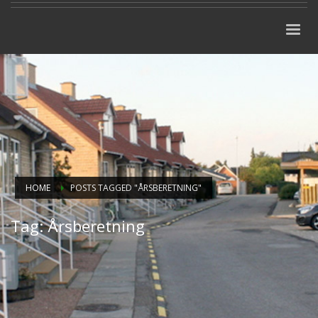
HOME
POSTS TAGGED "ÅRSBERETNING"
Tag: Årsberetning