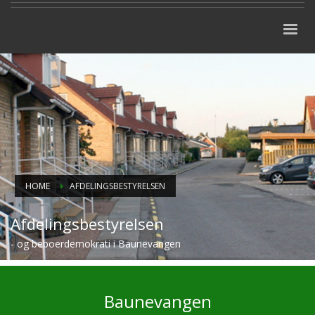
HOME
AFDELINGSBESTYRELSEN
Afdelingsbestyrelsen
- og beboerdemokrati i Baunevangen
Baunevangen