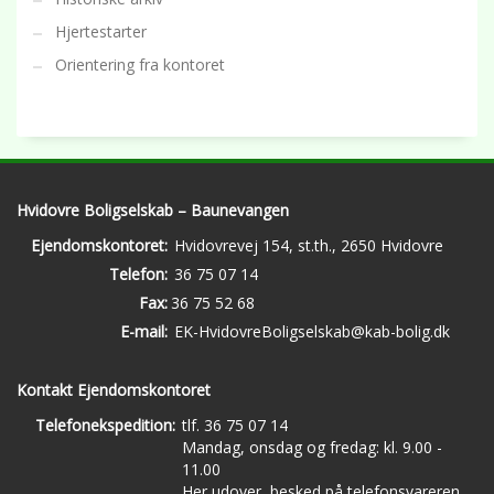
Hjertestarter
Orientering fra kontoret
Hvidovre Boligselskab – Baunevangen
Ejendomskontoret:
Hvidovrevej 154, st.th., 2650 Hvidovre
Telefon:
36 75 07 14
Fax:
36 75 52 68
E-mail:
EK-HvidovreBoligselskab@kab-bolig.dk
Kontakt Ejendomskontoret
Telefonekspedition:
tlf. 36 75 07 14
Mandag, onsdag og fredag: kl. 9.00 -
11.00
Her udover, besked på telefonsvareren.