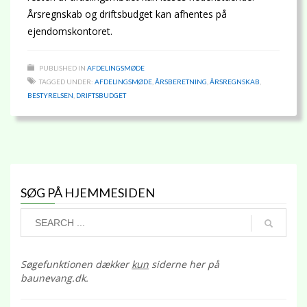
Årsregnskab og driftsbudget kan afhentes på
ejendomskontoret.
PUBLISHED IN
AFDELINGSMØDE
TAGGED UNDER:
AFDELINGSMØDE
,
ÅRSBERETNING
,
ÅRSREGNSKAB
,
BESTYRELSEN
,
DRIFTSBUDGET
SØG PÅ HJEMMESIDEN
Søgefunktionen dækker
kun
siderne her på
baunevang.dk.