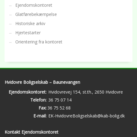
Ejendomskontoret
Glatførebekæmpelse
Historiske arkiv
Hjertestarter
Orientering fra kontoret
Hvidovre Boligselskab – Baunevangen
Ejendomskontoret:
Hvidovrevej 154, st.th., 2650 Hvidovre
Telefon:
36 75 07 14
Fax:
36 75 52 68
E-mail:
EK-HvidovreBoligselskab@kab-bolig.dk
Kontakt Ejendomskontoret