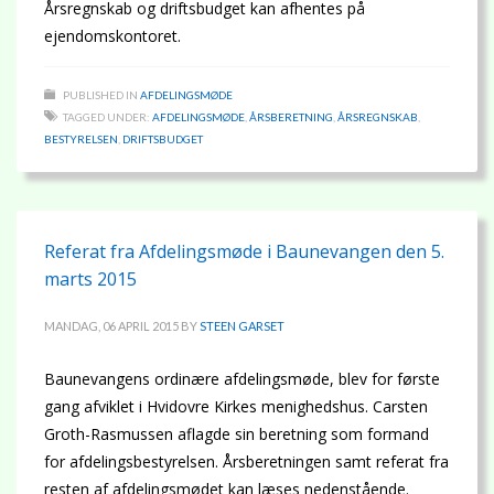
Årsregnskab og driftsbudget kan afhentes på
ejendomskontoret.
PUBLISHED IN
AFDELINGSMØDE
TAGGED UNDER:
AFDELINGSMØDE
,
ÅRSBERETNING
,
ÅRSREGNSKAB
,
BESTYRELSEN
,
DRIFTSBUDGET
Referat fra Afdelingsmøde i Baunevangen den 5.
marts 2015
MANDAG, 06 APRIL 2015
BY
STEEN GARSET
Baunevangens ordinære afdelingsmøde, blev for første
gang afviklet i Hvidovre Kirkes menighedshus. Carsten
Groth-Rasmussen aflagde sin beretning som formand
for afdelingsbestyrelsen. Årsberetningen samt referat fra
resten af afdelingsmødet kan læses nedenstående.