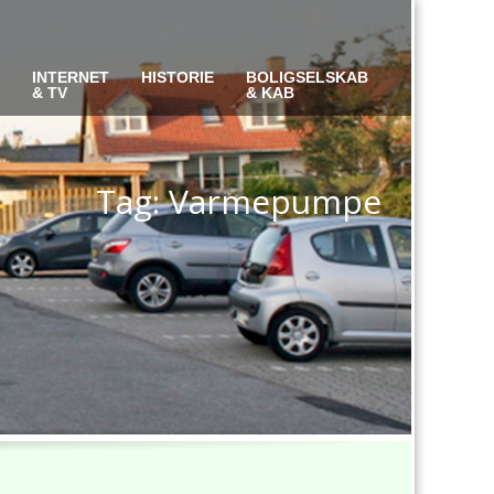
S
INTERNET
HISTORIE
BOLIGSELSKAB
& TV
& KAB
Tag: Varmepumpe