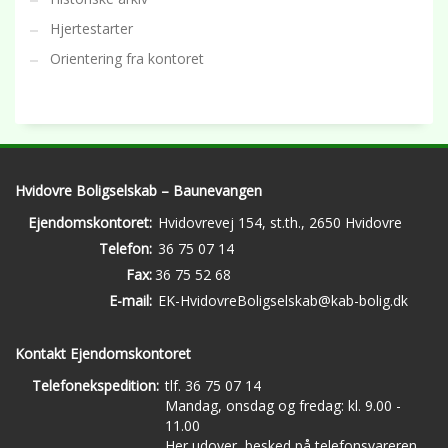
Hjertestarter
Orientering fra kontoret
Hvidovre Boligselskab – Baunevangen
Ejendomskontoret:
Hvidovrevej 154, st.th., 2650 Hvidovre
Telefon:
36 75 07 14
Fax:
36 75 52 68
E-mail:
EK-HvidovreBoligselskab@kab-bolig.dk
Kontakt Ejendomskontoret
Telefonekspedition:
tlf. 36 75 07 14
Mandag, onsdag og fredag: kl. 9.00 -
11.00
Her udover, besked på telefonsvareren.