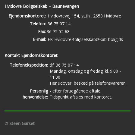
Hvidovre Boligselskab – Baunevangen
Ejendomskontoret:
Hvidovrevej 154, st.th., 2650 Hvidovre
Telefon:
36 75 07 14
Fax:
36 75 52 68
E-mail:
EK-HvidovreBoligselskab@kab-bolig.dk
Kontakt Ejendomskontoret
Telefonekspedition:
tlf. 36 75 07 14
Mandag, onsdag og fredag: kl. 9.00 -
11.00
Her udover, besked på telefonsvareren.
Personlig
- efter forudgående aftale.
henvendelse:
Tidspunkt aftales med kontoret.
©
Steen Garset