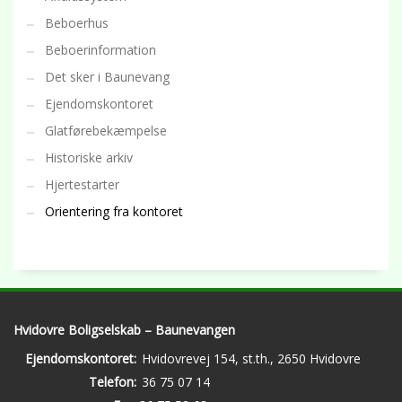
Beboerhus
Beboerinformation
Det sker i Baunevang
Ejendomskontoret
Glatførebekæmpelse
Historiske arkiv
Hjertestarter
Orientering fra kontoret
Hvidovre Boligselskab – Baunevangen
Ejendomskontoret:
Hvidovrevej 154, st.th., 2650 Hvidovre
Telefon:
36 75 07 14