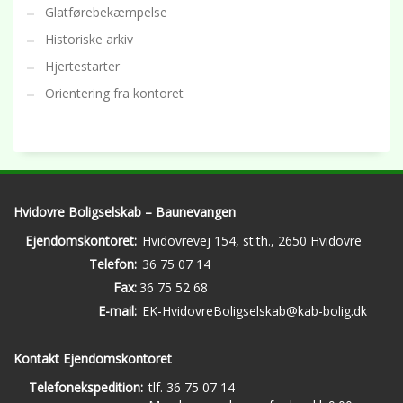
Glatførebekæmpelse
Historiske arkiv
Hjertestarter
Orientering fra kontoret
Hvidovre Boligselskab – Baunevangen
Ejendomskontoret:
Hvidovrevej 154, st.th., 2650 Hvidovre
Telefon:
36 75 07 14
Fax:
36 75 52 68
E-mail:
EK-HvidovreBoligselskab@kab-bolig.dk
Kontakt Ejendomskontoret
Telefonekspedition:
tlf. 36 75 07 14