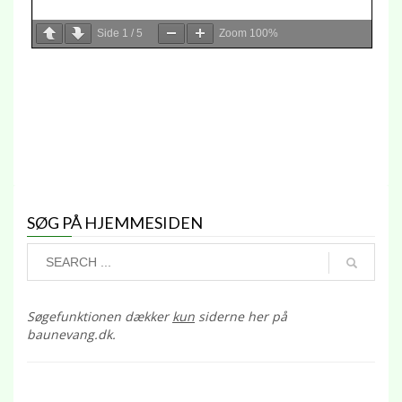
Side
1
/
5
Zoom
100%
SØG PÅ HJEMMESIDEN
Søgefunktionen dækker
kun
siderne her på
baunevang.dk.