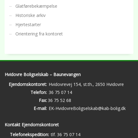
Glatførebekæmpelse
Historiske arkiv
Hjertestarter
Orientering fra kontoret
Hvidovre Boligselskab – Baunevangen
Ejendomskontoret:
Hvidovrevej 154, st.th., 2650 Hvidovre
Telefon:
36 75 07 14
Fax:
36 75 52 68
E-mail:
EK-HvidovreBoligselskab@kab-bolig.dk
Kontakt Ejendomskontoret
Telefonekspedition:
tlf. 36 75 07 14