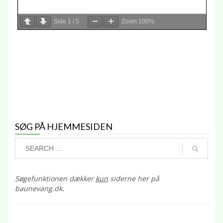
Side
1
/
5
Zoom
100%
SØG PÅ HJEMMESIDEN
Søgefunktionen dækker
kun
siderne her på
baunevang.dk.