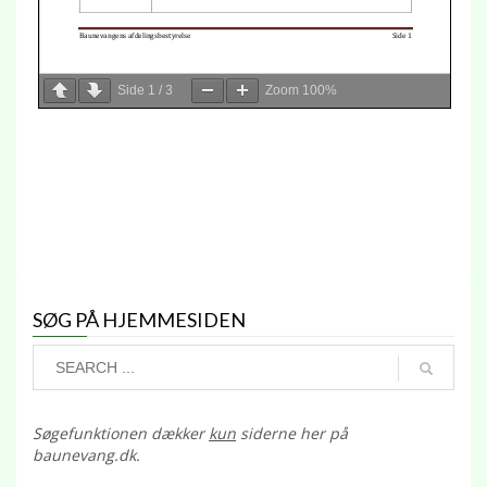
Side
1
/
3
Zoom
100%
SØG PÅ HJEMMESIDEN
Søgefunktionen dækker
kun
siderne her på
baunevang.dk.