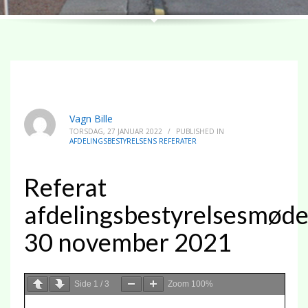
Vagn Bille
TORSDAG, 27 JANUAR 2022
/
PUBLISHED IN
AFDELINGSBESTYRELSENS REFERATER
Referat
afdelingsbestyrelsesmød
30 november 2021
Side
1
/
3
Zoom
100%