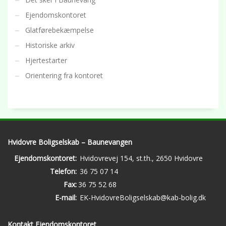
Ejendomskontoret
Glatførebekæmpelse
Historiske arkiv
Hjertestarter
Orientering fra kontoret
Hvidovre Boligselskab – Baunevangen
Ejendomskontoret:
Hvidovrevej 154, st.th., 2650 Hvidovre
Telefon:
36 75 07 14
Fax:
36 75 52 68
E-mail:
EK-HvidovreBoligselskab@kab-bolig.dk
Kontakt Ejendomskontoret