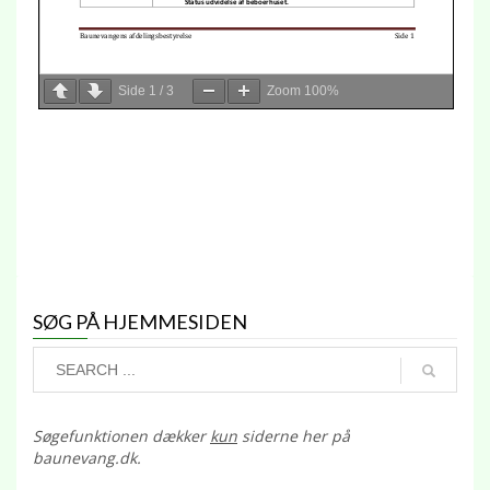
Side
1
/
3
Zoom
100%
SØG PÅ HJEMMESIDEN
Søgefunktionen dækker
kun
siderne her på
baunevang.dk.