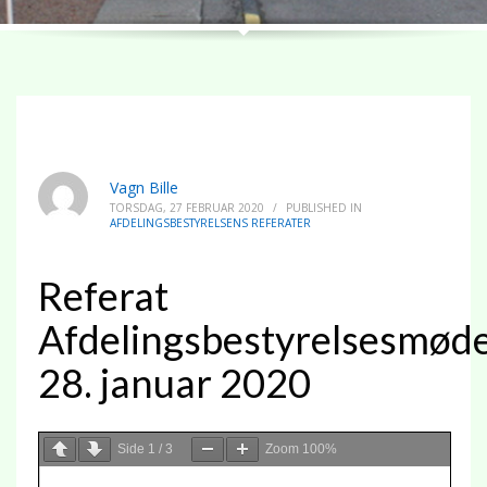
Vagn Bille
TORSDAG, 27 FEBRUAR 2020
/
PUBLISHED IN
AFDELINGSBESTYRELSENS REFERATER
Referat
Afdelingsbestyrelsesmød
28. januar 2020
Side
1
/
3
Zoom
100%