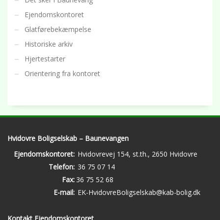
Ejendomskontoret
Glatførebekæmpelse
Historiske arkiv
Hjertestarter
Orientering fra kontoret
Hvidovre Boligselskab – Baunevangen
Ejendomskontoret:
Hvidovrevej 154, st.th., 2650 Hvidovre
Telefon:
36 75 07 14
Fax:
36 75 52 68
E-mail:
EK-HvidovreBoligselskab@kab-bolig.dk
Kontakt Ejendomskontoret