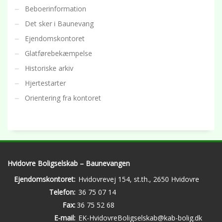
Beboerinformation
Det sker i Baunevang
Ejendomskontoret
Glatførebekæmpelse
Historiske arkiv
Hjertestarter
Orientering fra kontoret
Hvidovre Boligselskab – Baunevangen
Ejendomskontoret:
Hvidovrevej 154, st.th., 2650 Hvidovre
Telefon:
36 75 07 14
Fax:
36 75 52 68
E-mail:
EK-HvidovreBoligselskab@kab-bolig.dk