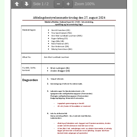
Side
1
/
2
Zoom
100%