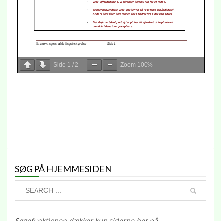
Side
1
/
2
Zoom
100%
SØG PÅ HJEMMESIDEN
Søgefunktionen dækker
kun
siderne her på