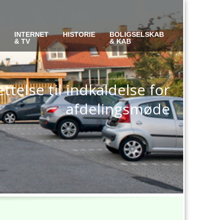
S
INTERNET
HISTORIE
BOLIGSELSKAB
& TV
& KAB
ttelse til indkaldelse for
afdelingsmøde