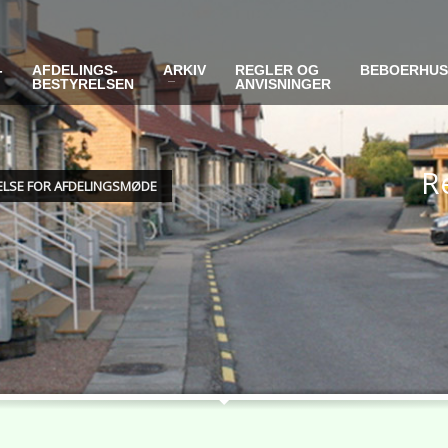
-
AFDELINGS-
ARKIV
REGLER OG
BEBOERHU
BESTYRELSEN
ANVISNINGER
Re
DELSE FOR AFDELINGSMØDE