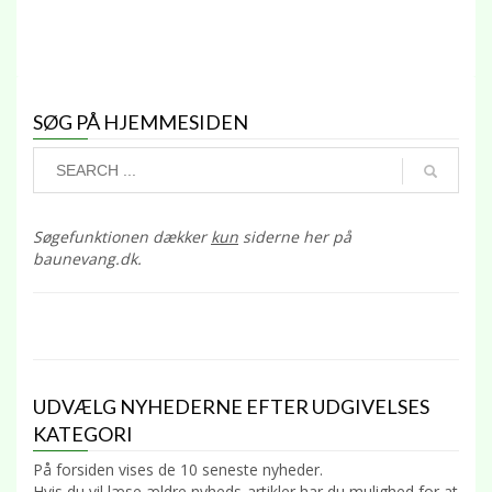
SØG PÅ HJEMMESIDEN
Søgefunktionen dækker
kun
siderne her på
baunevang.dk.
UDVÆLG NYHEDERNE EFTER UDGIVELSES
KATEGORI
På forsiden vises de 10 seneste nyheder.
Hvis du vil læse ældre nyheds-artikler har du mulighed for at