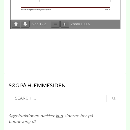
Side
1
/
2
Zoom
100%
SØG PÅ HJEMMESIDEN
Søgefunktionen dækker
kun
siderne her på
baunevang.dk.