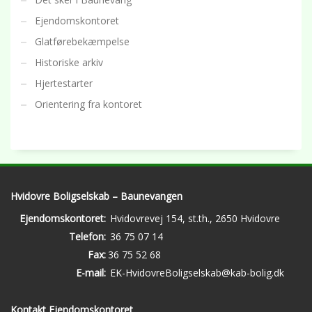
Ejendomskontoret
Glatførebekæmpelse
Historiske arkiv
Hjertestarter
Orientering fra kontoret
Hvidovre Boligselskab – Baunevangen
Ejendomskontoret:
Hvidovrevej 154, st.th., 2650 Hvidovre
Telefon:
36 75 07 14
Fax:
36 75 52 68
E-mail:
EK-HvidovreBoligselskab@kab-bolig.dk
Kontakt Ejendomskontoret