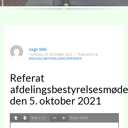
Vagn Bille
TORSDAG, 09 DECEMBER 2021
/
PUBLISHED IN
AFDELINGSBESTYRELSENS REFERATER
Referat
afdelingsbestyrelsesmød
den 5. oktober 2021
Side
1
/
2
Zoom
100%