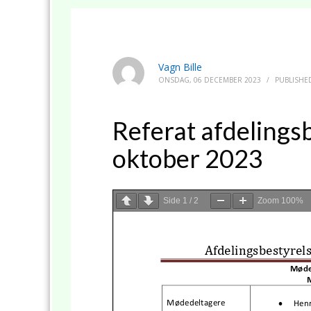
Vagn Bille
ONSDAG, 06 DECEMBER 2023
/
PUBLISHE
Referat afdelings
oktober 2023
Side
1
/
2
Zoom
100%