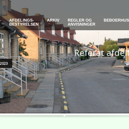
-
AFDELINGS-
ARKIV
REGLER OG
BEBOERHU
BESTYRELSEN
ANVISNINGER
Referat afde
2023