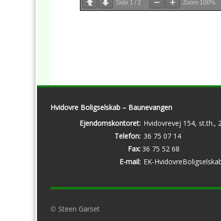
Side
1
/
2
Zoom
100%
Hvidovre Boligselskab – Baunevangen
Ejendomskontoret:
Hvidovrevej 154, st.th.,
Telefon:
36 75 07 14
Fax:
36 75 52 68
E-mail:
EK-HvidovreBoligselska
©
Steen Garset