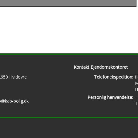
Kontakt Ejendomskontoret
 2650 Hvidovre
Telefonekspedition:
t
M
H
Personlig henvendelse:
-
b@kab-bolig.dk
T