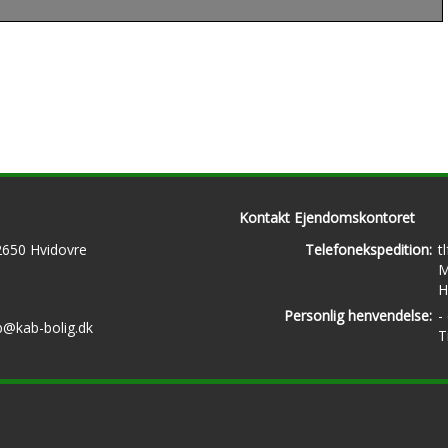
Kontakt Ejendomskontoret
 2650 Hvidovre
Telefonekspedition:
t
M
H
Personlig henvendelse:
-
b@kab-bolig.dk
T