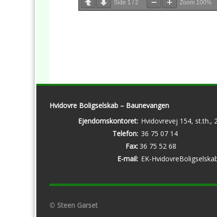
Side
1
/
2
Zoom
100%
Hvidovre Boligselskab – Baunevangen
Ejendomskontoret:
Hvidovrevej 154, st.th.,
Telefon:
36 75 07 14
Fax:
36 75 52 68
E-mail:
EK-HvidovreBoligselska
©
Steen Garset