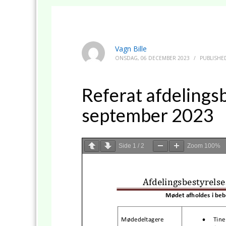
Vagn Bille
ONSDAG, 06 DECEMBER 2023
/
PUBLISHE
Referat afdelings
september 2023
Side
1
/
2
Zoom
100%