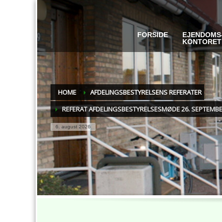
FORSIDE
EJENDOMS
KONTORET
HOME
AFDELINGSBESTYRELSENS REFERATER
REFERAT AFDELINGSBESTYRELSESMØDE 26. SEPTEMBE
6. august 2026