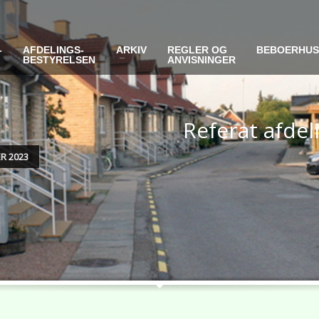
-
AFDELINGS-
ARKIV
REGLER OG
BEBOERHU
BESTYRELSEN
ANVISNINGER
Referat afde
R 2023