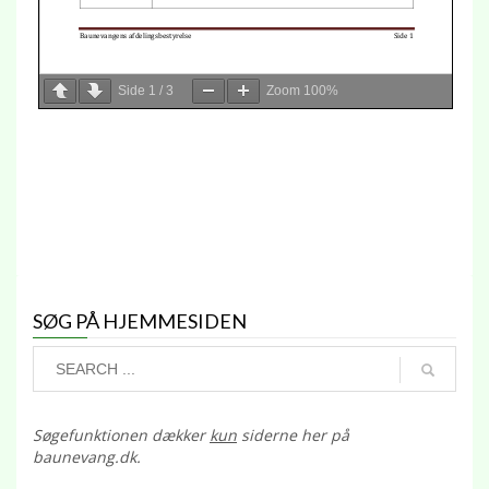
Side
1
/
3
Zoom
100%
SØG PÅ HJEMMESIDEN
Søgefunktionen dækker
kun
siderne her på
baunevang.dk.