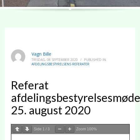
Vagn Bille
TIRSDAG, 08 SEPTEMBER 2020
/
PUBLISHED IN
AFDELINGSBESTYRELSENS REFERATER
Referat
afdelingsbestyrelsesmød
25. august 2020
Side
1
/
3
Zoom
100%