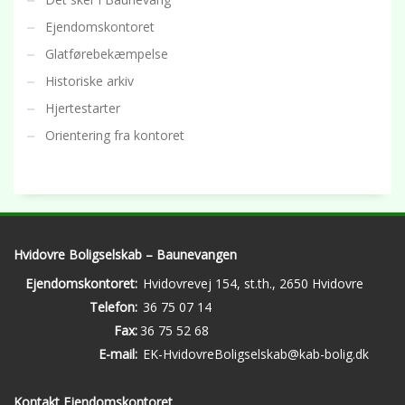
Ejendomskontoret
Glatførebekæmpelse
Historiske arkiv
Hjertestarter
Orientering fra kontoret
Hvidovre Boligselskab – Baunevangen
Ejendomskontoret:
Hvidovrevej 154, st.th., 2650 Hvidovre
Telefon:
36 75 07 14
Fax:
36 75 52 68
E-mail:
EK-HvidovreBoligselskab@kab-bolig.dk
Kontakt Ejendomskontoret