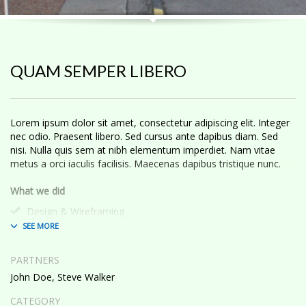
QUAM SEMPER LIBERO
Lorem ipsum dolor sit amet, consectetur adipiscing elit. Integer
nec odio. Praesent libero. Sed cursus ante dapibus diam. Sed
nisi. Nulla quis sem at nibh elementum imperdiet. Nam vitae
metus a orci iaculis facilisis. Maecenas dapibus tristique nunc.
What we did
Design & Wireframing
SEO
Copywriting
Content Management
PARTNERS
Social Media Marketing
John Doe, Steve Walker
Integer euismod lacus luctus magna.
Class aptent taciti sociosqu
ad litora torquent per conubia nostra, per inceptos himenaeos
.
CATEGORY