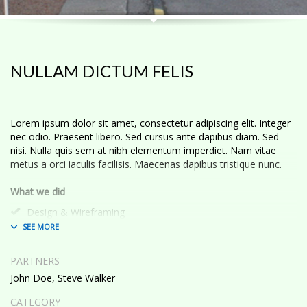
NULLAM DICTUM FELIS
Lorem ipsum dolor sit amet, consectetur adipiscing elit. Integer
nec odio. Praesent libero. Sed cursus ante dapibus diam. Sed
nisi. Nulla quis sem at nibh elementum imperdiet. Nam vitae
metus a orci iaculis facilisis. Maecenas dapibus tristique nunc.
What we did
Design & Wireframing
SEO
Copywriting
Content Management
PARTNERS
Social Media Marketing
John Doe, Steve Walker
Integer euismod lacus luctus magna.
Class aptent taciti sociosqu
ad litora torquent per conubia nostra, per inceptos himenaeos
.
CATEGORY