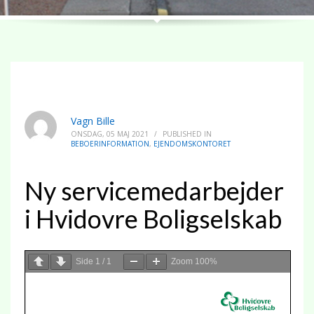
Vagn Bille
ONSDAG, 05 MAJ 2021
/
PUBLISHED IN
BEBOERINFORMATION
,
EJENDOMSKONTORET
Ny servicemedarbejder
i Hvidovre Boligselskab
Side
1
/
1
Zoom
100%