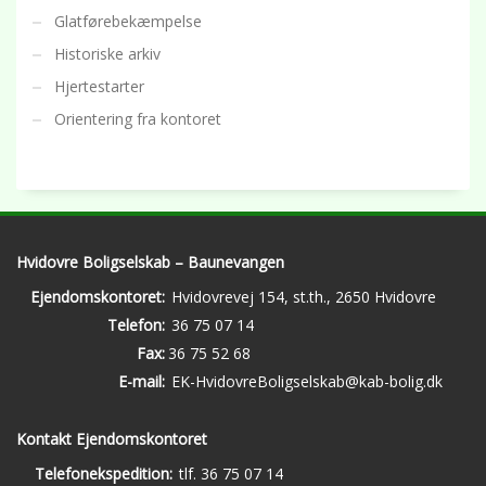
Glatførebekæmpelse
Historiske arkiv
Hjertestarter
Orientering fra kontoret
Hvidovre Boligselskab – Baunevangen
Ejendomskontoret:
Hvidovrevej 154, st.th., 2650 Hvidovre
Telefon:
36 75 07 14
Fax:
36 75 52 68
E-mail:
EK-HvidovreBoligselskab@kab-bolig.dk
Kontakt Ejendomskontoret
Telefonekspedition:
tlf. 36 75 07 14