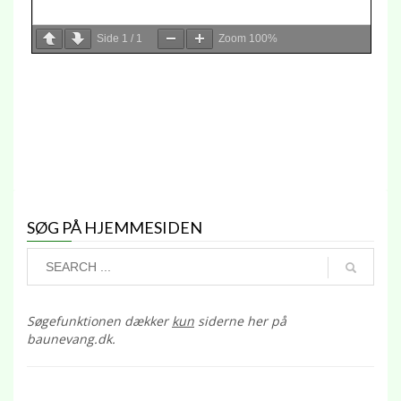
Side
1
/
1
Zoom
100%
SØG PÅ HJEMMESIDEN
Søgefunktionen dækker
kun
siderne her på
baunevang.dk.