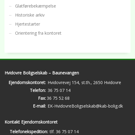
Glatførebekæmpelse
Historiske arkiv
Hjertestarter
Orientering fra kontoret
Hvidovre Boligselskab – Baunevangen
Ejendomskontoret:
Hvidovrevej 154, st.th., 2650 Hvidovre
Telefon:
36 75 07 14
Fax:
36 75 52 68
E-mail:
EK-HvidovreBoligselskab@kab-bolig.dk
Kontakt Ejendomskontoret
Telefonekspedition:
tlf. 36 75 07 14