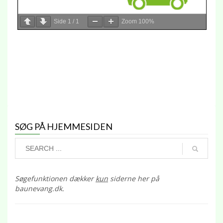
Side
1
/
1
Zoom
100%
SØG PÅ HJEMMESIDEN
Søgefunktionen dækker
kun
siderne her på
baunevang.dk.