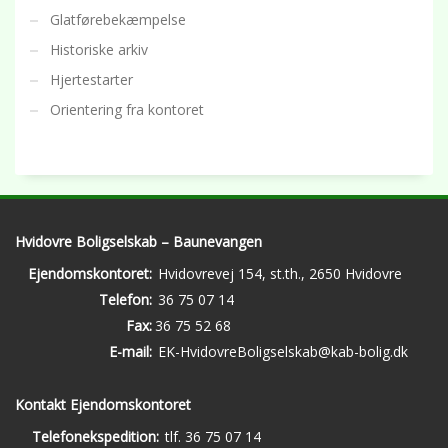
Glatførebekæmpelse
Historiske arkiv
Hjertestarter
Orientering fra kontoret
Hvidovre Boligselskab – Baunevangen
Ejendomskontoret:
Hvidovrevej 154, st.th., 2650 Hvidovre
Telefon:
36 75 07 14
Fax:
36 75 52 68
E-mail:
EK-HvidovreBoligselskab@kab-bolig.dk
Kontakt Ejendomskontoret
Telefonekspedition:
tlf. 36 75 07 14