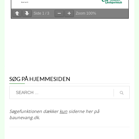
Side
1
/
3
Zoom
100%
SØG PÅ HJEMMESIDEN
Søgefunktionen dækker
kun
siderne her på
baunevang.dk.