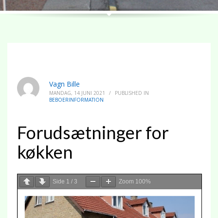
Vagn Bille
MANDAG, 14 JUNI 2021
/
PUBLISHED IN
BEBOERINFORMATION
Forudsætninger for
køkken
Side
1
/
3
Zoom
100%