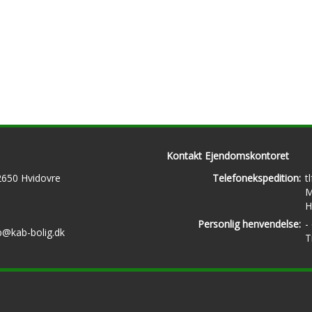
Kontakt Ejendomskontoret
 2650 Hvidovre
Telefonekspedition:
t
M
H
Personlig henvendelse:
-
b@kab-bolig.dk
T