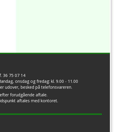
lf. 36 75 07 14
andag, onsdag og fredag: kl. 9.00 - 11.00
er udover, besked på telefonsvareren.
 efter forudgående aftale.
idspunkt aftales med kontoret.