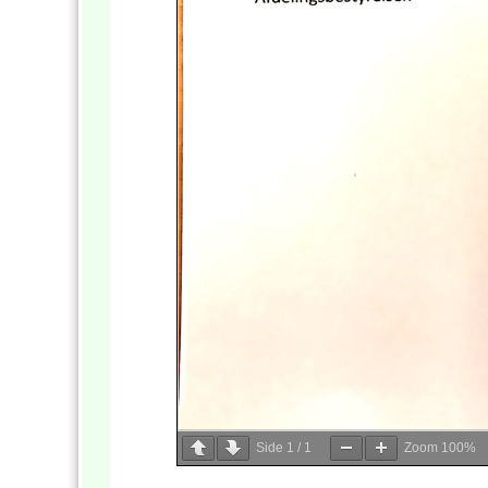
Side
1
/
1
Zoom
100%