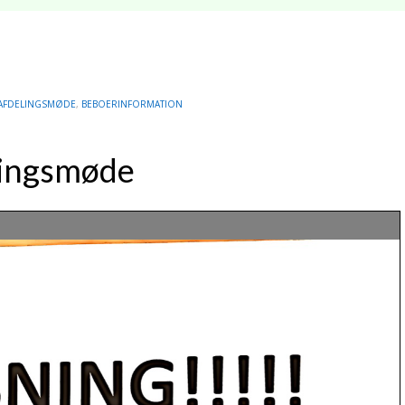
AFDELINGSMØDE
,
BEBOERINFORMATION
lingsmøde