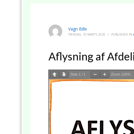
Vagn Bille
TIRSDAG, 10 MARTS 2020
/
PUBLISHED IN
Aflysning af Afde
Side
1
/
1
Zoom
100%