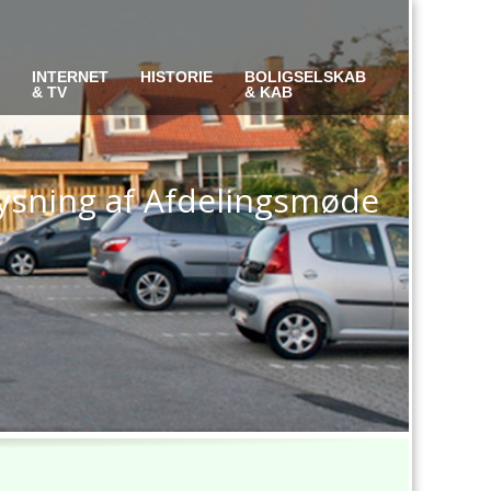
S
INTERNET
HISTORIE
BOLIGSELSKAB
& TV
& KAB
lysning af Afdelingsmøde