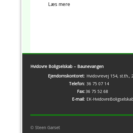
Læs mere
Hvidovre Boligselskab – Baunevangen
Ejendomskontoret:
Hvidovrevej 154, st.th.,
Telefon:
36 75 07 14
Fax:
36 75 52 68
E-mail:
EK-HvidovreBoligselska
©
Steen Garset