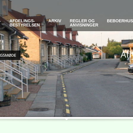
-
AFDELINGS-
ARKIV
REGLER OG
BEBOERHU
BESTYRELSEN
ANVISNINGER
Af
INGSMØDE