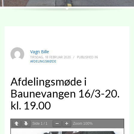
Vagn Bille
TIRSDAG, 18 FEBRUAR 2020
/
PUBLISHED IN
AFDELINGSMØDE
Afdelingsmøde i
Baunevangen 16/3-20.
kl. 19.00
Side
1
/
1
Zoom
100%