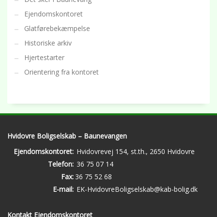
Ejendomskontoret
Glatførebekæmpelse
Historiske arkiv
Hjertestarter
Orientering fra kontoret
Hvidovre Boligselskab – Baunevangen
Ejendomskontoret:
Hvidovrevej 154, st.th., 2650 Hvidovre
Telefon:
36 75 07 14
Fax:
36 75 52 68
E-mail:
EK-HvidovreBoligselskab@kab-bolig.dk
Kontakt Ejendomskontoret