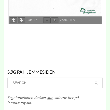
Side
1
/
1
Zoom
100%
SØG PÅ HJEMMESIDEN
Søgefunktionen dækker
kun
siderne her på
baunevang.dk.